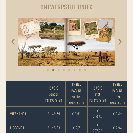
ONTWERPSTIJL UNIEK
EXTRA
EXTRA
BASIS
BASIS
PAGINA
PAGINA
zonder
met
zonder
met
reisverslag
reisverslag
reisverslag
reisverslag
€
VIERKANT L
€ 189,86
€ 2,62
€ 2,89
200,87
€
LIGGEND L
€ 195,53
€ 2,7
€ 2,94
207,29