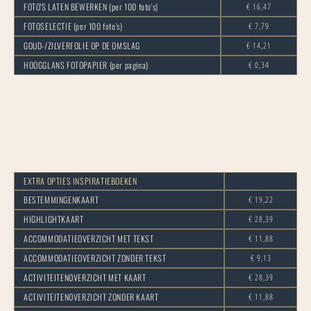
FOTO'S LATEN BEWERKEN (per 100 foto's)
€ 16,47
FOTOSELECTIE (per 100 foto's)
€ 7,79
GOUD-/ZILVERFOLIE OP DE OMSLAG
€ 14,21
HOOGGLANS FOTOPAPIER (per pagina)
€ 0,34
Prijs optie
EXTRA OPTIES INSPIRATIEBOEKEN
BESTEMMINGENKAART
€ 19,22
HIGHLIGHTKAART
€ 28,39
ACCOMMODATIEOVERZICHT MET TEKST
€ 11,88
ACCOMMODATIEOVERZICHT ZONDER TEKST
€ 9,13
ACTIVITEITENOVERZICHT MET KAART
€ 28,39
ACTIVITEITENOVERZICHT ZONDER KAART
€ 11,88