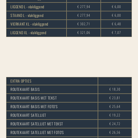
LIGGEND L - vlakliggend
€ 277,94
€ 6,00
STAAND L - vlakliggend
€ 277,94
€ 6,00
VIERKANT XL - vlakliggend
€ 302,71
€ 6,48
LIGGEND XL - vlakliggend
€ 321,06
€ 7,07
Prijs optie
EXTRA OPTIES
ROUTEKAART BASIS
€ 18,30
ROUTEKAART BASIS MET TEKST
€ 23,81
ROUTEKAART BASIS MET FOTO'S
€ 25,64
ROUTEKAART SATELLIET
€ 19,22
ROUTEKAART SATELLIET MET TEKST
€ 24,72
ROUTEKAART SATELLIET MET FOTO'S
€ 26,56