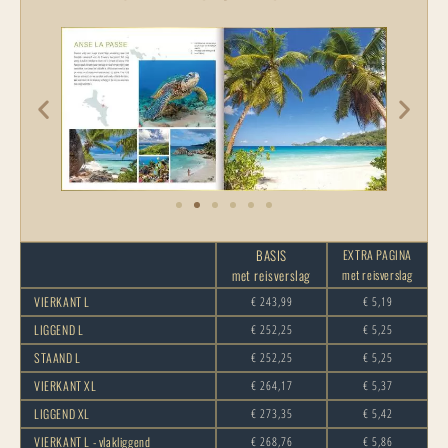
BASIS
EXTRA PAGINA
met reisverslag
met reisverslag
VIERKANT L
€ 243,99
€ 5,19
LIGGEND L
€ 252,25
€ 5,25
STAAND L
€ 252,25
€ 5,25
VIERKANT XL
€ 264,17
€ 5,37
LIGGEND XL
€ 273,35
€ 5,42
VIERKANT L - vlakliggend
€ 268,76
€ 5,86