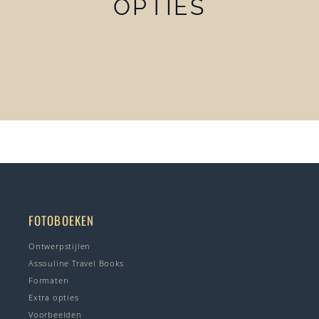
OPTIES
FOTOBOEKEN
Ontwerpstijlen
Assouline Travel Books
Formaten
Extra opties
Voorbeelden