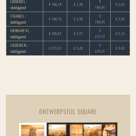
LIGGEND L -
€
€ 186,19
€ 2,30
€ 2,65
vlakliggend
199,95
STAAND L -
€
€ 186,19
€ 2,30
€ 2,65
vlakliggend
199,95
VIERKANT XL -
€
€ 200,87
€ 2,72
€ 3,13
vlakliggend
213,72
LIGGEND XL -
€
€ 215,55
€ 3,28
€ 3,63
vlakliggend
229,31
ONTWERPSTIJL SQUARE