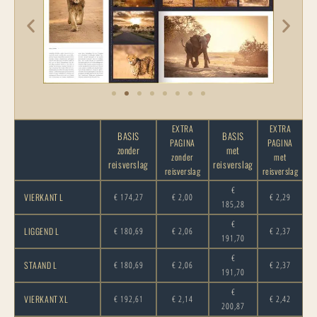
EXTRA
EXTRA
BASIS
BASIS
PAGINA
PAGINA
zonder
met
zonder
met
reisverslag
reisverslag
reisverslag
reisverslag
€
VIERKANT L
€ 174,27
€ 2,00
€ 2,29
185,28
€
LIGGEND L
€ 180,69
€ 2,06
€ 2,37
191,70
€
STAAND L
€ 180,69
€ 2,06
€ 2,37
191,70
€
VIERKANT XL
€ 192,61
€ 2,14
€ 2,42
200,87