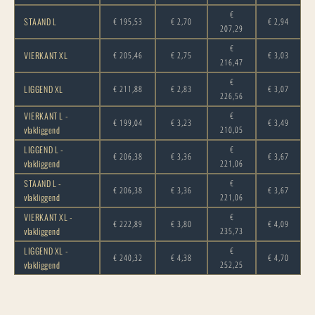
€
STAAND L
€ 195,53
€ 2,70
€ 2,94
207,29
€
VIERKANT XL
€ 205,46
€ 2,75
€ 3,03
216,47
€
LIGGEND XL
€ 211,88
€ 2,83
€ 3,07
226,56
VIERKANT L -
€
€ 199,04
€ 3,23
€ 3,49
vlakliggend
210,05
LIGGEND L -
€
€ 206,38
€ 3,36
€ 3,67
vlakliggend
221,06
STAAND L -
€
€ 206,38
€ 3,36
€ 3,67
vlakliggend
221,06
VIERKANT XL -
€
€ 222,89
€ 3,80
€ 4,09
vlakliggend
235,73
LIGGEND XL -
€
€ 240,32
€ 4,38
€ 4,70
vlakliggend
252,25