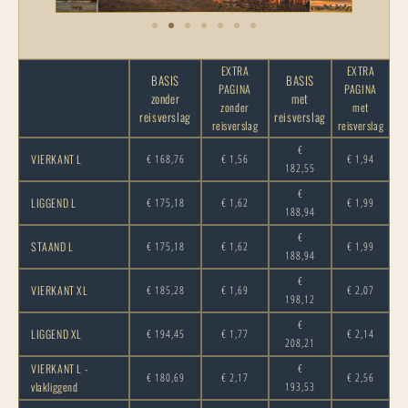
EXTRA
EXTRA
BASIS
BASIS
PAGINA
PAGINA
zonder
met
zonder
met
reisverslag
reisverslag
reisverslag
reisverslag
€
VIERKANT L
€ 168,76
€ 1,56
€ 1,94
182,55
€
LIGGEND L
€ 175,18
€ 1,62
€ 1,99
188,94
€
STAAND L
€ 175,18
€ 1,62
€ 1,99
188,94
€
VIERKANT XL
€ 185,28
€ 1,69
€ 2,07
198,12
€
LIGGEND XL
€ 194,45
€ 1,77
€ 2,14
208,21
VIERKANT L -
€
€ 180,69
€ 2,17
€ 2,56
vlakliggend
193,53